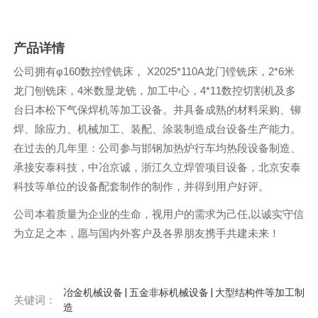
产品详情
公司拥有φ160数控镗铣床， X2025*110A龙门镗铣床，2*6米
龙门刨铣床，4米数显龙铣，加工中心，4*11数控切割机及多
台日本松下气保焊机等加工设备。并具备成熟的材料采购、铆
焊、除应力、机械加工、装配、涂装制造成台设备生产能力。
在过去的几年里：公司参与邯钢加热炉行车均热段设备制造、
承接安泰科技，中冶京诚，浙江久立焊管项目设备，北京安泰
科技等单位的设备配套制作的制作，并得到用户好评。
公司本着质量为企业的生命，视用户的需求为己任,以诚实守信
为立足之本，愿与国内外客户及各界朋友携手共建未来！
冶金机械设备 | 五金非标机械设备 | 大型结构件等加工制
关键词：
造